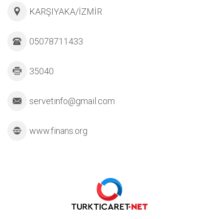
KARŞIYAKA/İZMİR
05078711433
35040
servetinfo@gmail.com
www.finans.org